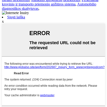
krovinių ir transporto priemonių apžiūros sistema
,
Automobilio
diagnostikos skaitytuvas
,
Siųsti laišką
x