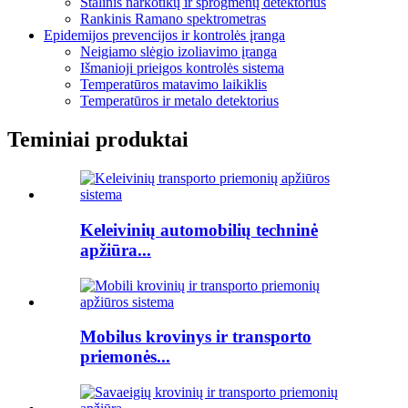
Stalinis narkotikų ir sprogmenų detektorius
Rankinis Ramano spektrometras
Epidemijos prevencijos ir kontrolės įranga
Neigiamo slėgio izoliavimo įranga
Išmanioji prieigos kontrolės sistema
Temperatūros matavimo laikiklis
Temperatūros ir metalo detektorius
Teminiai produktai
Keleivinių automobilių techninė
apžiūra...
Mobilus krovinys ir transporto
priemonės...