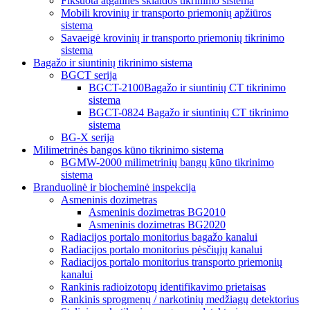
Fiksuota atgalinės sklaidos tikrinimo sistema
Mobili krovinių ir transporto priemonių apžiūros
sistema
Savaeigė krovinių ir transporto priemonių tikrinimo
sistema
Bagažo ir siuntinių tikrinimo sistema
BGCT serija
BGCT-2100Bagažo ir siuntinių CT tikrinimo
sistema
BGCT-0824 Bagažo ir siuntinių CT tikrinimo
sistema
BG-X serija
Milimetrinės bangos kūno tikrinimo sistema
BGMW-2000 milimetrinių bangų kūno tikrinimo
sistema
Branduolinė ir biocheminė inspekcija
Asmeninis dozimetras
Asmeninis dozimetras BG2010
Asmeninis dozimetras BG2020
Radiacijos portalo monitorius bagažo kanalui
Radiacijos portalo monitorius pėsčiųjų kanalui
Radiacijos portalo monitorius transporto priemonių
kanalui
Rankinis radioizotopų identifikavimo prietaisas
Rankinis sprogmenų / narkotinių medžiagų detektorius