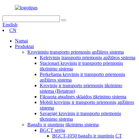
English
CN
Namai
Produktai
Krovininių transporto priemonių apžiūros sistema
Keleivinių transporto priemonių apžiūros sistema
Stacionari krovinių ir transporto priemonių
tikrinimo sistema
Perkeliama krovinių ir transporto priemonių
apžiūros sistema
Krovinių ir transporto priemonių tikrinimo
sistema (Betatron)
Fiksuota atgalinės sklaidos tikrinimo sistema
Mobili krovinių ir transporto priemonių apžiūros
sistema
Savaeigė krovinių ir transporto priemonių
tikrinimo sistema
Bagažo ir siuntinių tikrinimo sistema
BGCT serija
BGCT-1050 bagažo ir siuntinių CT