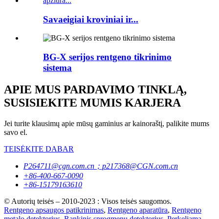
Savaeigiai kroviniai ir...
BG-X serijos rentgeno tikrinimo
sistema
APIE MUS PARDAVIMO TINKLĄ,
SUSISIEKITE MUMIS KARJERA
Jei turite klausimų apie mūsų gaminius ar kainoraštį, palikite mums
savo el.
TEISĖKITE DABAR
P264711@cgn.com.cn；p217368@CGN.com.cn
+86-400-667-0090
+86-15179163610
© Autorių teisės – 2010-2023 : Visos teisės saugomos.
Rentgeno apsaugos patikrinimas
,
Rentgeno aparatūra
,
Rentgeno
metalo detektorius
,
Rankinis sprogmenų detektorius
,
Perkeliama