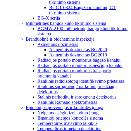
tikrinimo sistema
BGCT-0824 Bagažo ir siuntinių CT
tikrinimo sistema
BG-X serija
Milimetrinės bangos kūno tikrinimo sistema
BGMW-2100 milimetrinių bangų kūno tikrinimo
sistema
Branduolinė ir biocheminė inspekcija
Asmeninis dozimetras
Asmeninis dozimetras BG2020
Asmeninis dozimetras BG2010
Radiacijos portalo monitorius bagažo kanalui
Radiacijos portalo monitorius pėsčiųjų kanalui
Radiacijos portalo monitorius transporto
priemonių kanalui
Rankinis radioizotopų identifikavimo prietaisas
Rankinis sprogmenų / narkotinių medžiagų
detektorius
Stalinis narkotikų ir sprogmenų detektorius
Rankinis Ramano spektrometras
Epidemijos prevencijos ir kontrolės įranga
Neigiamo slėgio izoliavimo įranga
Išmanioji prieigos kontrolės sistema
Temperatūros matavimo laikiklis
Temperatūros ir metalo detektorius