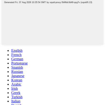
English
French
German
Portuguese
Spanish
Russian
Japanese
Korean
Arabic
Irish
Greek
Turkish
Italian