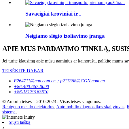
Savaeigiai kroviniai ir...
Neigiamo slėgio izoliavimo įranga
APIE MUS PARDAVIMO TINKLĄ, SUS
Jei turite klausimų apie mūsų gaminius ar kainoraštį, palikite mums sa
TEISĖKITE DABAR
P264711@cgn.com.cn；p217368@CGN.com.cn
+86-400-667-0090
+86-15179163610
© Autorių teisės – 2010-2023 : Visos teisės saugomos.
Rentgeno metalo detektorius
,
Automobilio diagnostikos skaitytuvas
,
R
sistema
,
Siųsti laišką
x