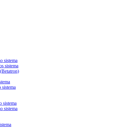
mo sistema
os sistema
 (Betatron)
istema
o sistema
o sistema
o sistema
istema