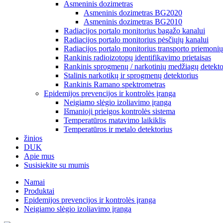
Asmeninis dozimetras
Asmeninis dozimetras BG2020
Asmeninis dozimetras BG2010
Radiacijos portalo monitorius bagažo kanalui
Radiacijos portalo monitorius pėsčiųjų kanalui
Radiacijos portalo monitorius transporto priemonių
Rankinis radioizotopų identifikavimo prietaisas
Rankinis sprogmenų / narkotinių medžiagų detekto
Stalinis narkotikų ir sprogmenų detektorius
Rankinis Ramano spektrometras
Epidemijos prevencijos ir kontrolės įranga
Neigiamo slėgio izoliavimo įranga
Išmanioji prieigos kontrolės sistema
Temperatūros matavimo laikiklis
Temperatūros ir metalo detektorius
žinios
DUK
Apie mus
Susisiekite su mumis
Namai
Produktai
Epidemijos prevencijos ir kontrolės įranga
Neigiamo slėgio izoliavimo įranga