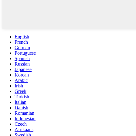
English
French
German
Portuguese
Spanish
Russian
Japanese
Korean
Arabic
Irish
Greek
Turkish
Italian
Danish
Romanian
Indonesian
Czech
Afrikaans
Swedish