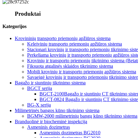
Produktai
Kategorijos
Krovininių transporto priemonių apžiūros sistema
Keleivinių transporto priemonių apžiūros sistema
Stacionari krovinių ir transporto priemonių tikrinimo sis
Perkeliama krovinių ir transporto priemonių apžiūros sis
Krovinių ir transporto priemonių tikrinimo sistema (Betat
Fiksuota atgalinės sklaidos tikrinimo sistema
Mobili krovinių ir transporto priemonių apžiūros sistema
Savaeigė krovinių ir transporto priemonių tikrinimo sist
Bagažo ir siuntinių tikrinimo sistema
BGCT serija
BGCT-2100Bagažo ir siuntinių CT tikrinimo sist
BGCT-0824 Bagažo ir siuntinių CT tikrinimo sist
BG-X serija
Milimetrinės bangos kūno tikrinimo sistema
BGMW-2000 milimetrinių bangų kūno tikrinimo sistema
Branduolinė ir biocheminė inspekcija
Asmeninis dozimetras
Asmeninis dozimetras BG2010