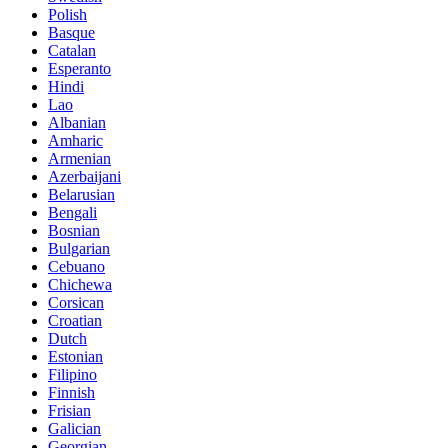
Polish
Basque
Catalan
Esperanto
Hindi
Lao
Albanian
Amharic
Armenian
Azerbaijani
Belarusian
Bengali
Bosnian
Bulgarian
Cebuano
Chichewa
Corsican
Croatian
Dutch
Estonian
Filipino
Finnish
Frisian
Galician
Georgian