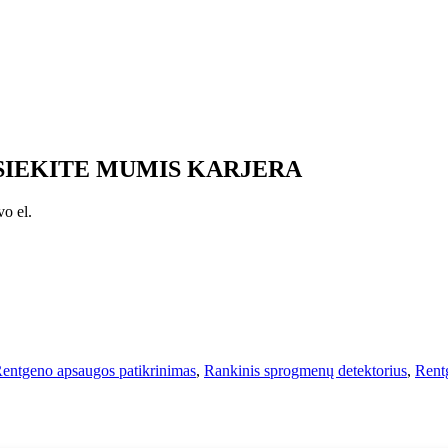
ISIEKITE MUMIS KARJERA
vo el.
entgeno apsaugos patikrinimas
,
Rankinis sprogmenų detektorius
,
Rent