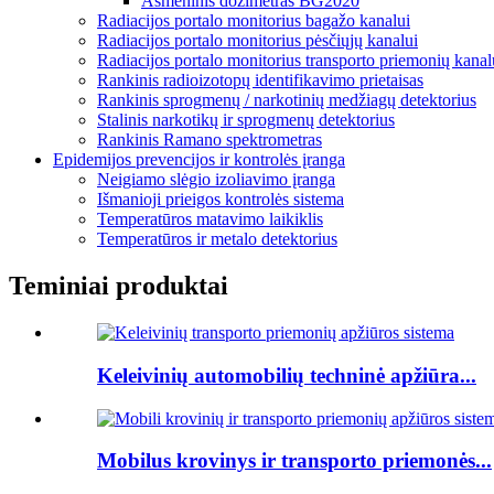
Asmeninis dozimetras BG2020
Radiacijos portalo monitorius bagažo kanalui
Radiacijos portalo monitorius pėsčiųjų kanalui
Radiacijos portalo monitorius transporto priemonių kanal
Rankinis radioizotopų identifikavimo prietaisas
Rankinis sprogmenų / narkotinių medžiagų detektorius
Stalinis narkotikų ir sprogmenų detektorius
Rankinis Ramano spektrometras
Epidemijos prevencijos ir kontrolės įranga
Neigiamo slėgio izoliavimo įranga
Išmanioji prieigos kontrolės sistema
Temperatūros matavimo laikiklis
Temperatūros ir metalo detektorius
Teminiai produktai
Keleivinių automobilių techninė apžiūra...
Mobilus krovinys ir transporto priemonės...