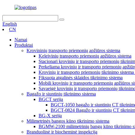
English
CN
Namai
Produktai
Krovininių transporto priemonių apžiūros sistema
Keleivinių transporto priemonių apžiūros sistema
Stacionari krovinių ir transporto priemonių tikrini
Perkeliama krovinių ir transporto priemonių apžiūr
Krovinių ir transporto priemonių tikrinimo sistema
Fiksuota atgalinės sklaidos tikrinimo sistema
Mobili krovinių ir transporto priemonių apžiūros s
Savaeigė krovinių ir transporto priemonių tikrinim
Bagažo ir siuntinių tikrinimo sistema
BGCT serija
BGCT-1050 bagažo ir siuntinių CT tikrinim
BGCT-0824 Bagažo ir siuntinių CT tikrinim
BG-X serija
Milimetrinės bangos kūno tikrinimo sistema
BGMW-2100 milimetrinių bangų kūno tikrinimo s
Branduolinė ir biocheminė inspekcija