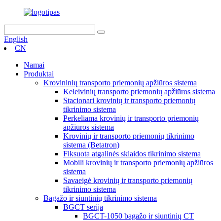
English
CN
Namai
Produktai
Krovininių transporto priemonių apžiūros sistema
Keleivinių transporto priemonių apžiūros sistema
Stacionari krovinių ir transporto priemonių
tikrinimo sistema
Perkeliama krovinių ir transporto priemonių
apžiūros sistema
Krovinių ir transporto priemonių tikrinimo
sistema (Betatron)
Fiksuota atgalinės sklaidos tikrinimo sistema
Mobili krovinių ir transporto priemonių apžiūros
sistema
Savaeigė krovinių ir transporto priemonių
tikrinimo sistema
Bagažo ir siuntinių tikrinimo sistema
BGCT serija
BGCT-1050 bagažo ir siuntinių CT