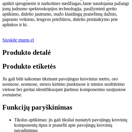
aptikti sprogmenis ir narkotines medžiagas.Jame naudojama pažangi
jonų judrumo spektroskopijos technologija, pasižyminti greito
aptikimo, didelio jautrumo, mažo klaidingų pranešimų dažnio,
paprasto veikimo, lengvos priežiūros, didelio prisitaikymo prie
aplinkos ir kt.
Siųskite mums el
Produkto detalė
Produkto etiketės
Jis gali būti taikomas tikrinant pavojingus krovinius metro, oro
uostuose, uostuose, sienos kirtimo punktuose ir minios susibūrimo
vietose bei greitai identifikuojant įtartinus komponentus susijusiose
svetainėse.
Funkcijų paryškinimas
Tikslus aptikimas: jis gali tiksliai nustatyti pavojingų krovinių
komponentų tipus ir pranešti apie pavojingų krovinių
pavadinimus