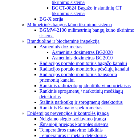
tikrinimo sistema
BGCT-0824 Bagažo ir siuntinių CT
tikrinimo sistema
BG-X serija
Milimetrinės bangos kūno tikrinimo sistema
BGMW-2100 milimetrinių bangų kūno tikrinimo
sistema
Branduolinė ir biocheminė inspekcija
Asmeninis dozimetras
Asmeninis dozimetras BG2020
Asmeninis dozimetras BG2010
Radiacijos portalo monitorius bagažo kanalui
Radiacijos portalo monitorius pėsčiųjų kanalui
Radiacijos portalo monitorius transporto
priemonių kanalui
Rankinis radioizotopų identifikavimo prietaisas
Rankinis sprogmenų / narkotinių medžiagų
detektorius
Stalinis narkotikų ir sprogmenų detektorius
Rankinis Ramano spektrometras
Epidemijos prevencijos ir kontrolės įranga
Neigiamo slėgio izoliavimo įranga
Išmanioji prieigos kontrolės sistema
Temperatūros matavimo laikiklis
Temperatūros ir metalo detektorius