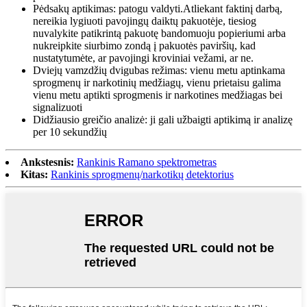
Pėdsakų aptikimas: patogu valdyti.Atliekant faktinį darbą,
nereikia lygiuoti pavojingų daiktų pakuotėje, tiesiog
nuvalykite patikrintą pakuotę bandomuoju popieriumi arba
nukreipkite siurbimo zondą į pakuotės paviršių, kad
nustatytumėte, ar pavojingi kroviniai vežami, ar ne.
Dviejų vamzdžių dvigubas režimas: vienu metu aptinkama
sprogmenų ir narkotinių medžiagų, vienu prietaisu galima
vienu metu aptikti sprogmenis ir narkotines medžiagas bei
signalizuoti
Didžiausio greičio analizė: ji gali užbaigti aptikimą ir analizę
per 10 sekundžių
Ankstesnis:
Rankinis Ramano spektrometras
Kitas:
Rankinis sprogmenų/narkotikų detektorius