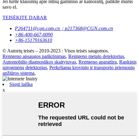
Jei turite klausimų apie mūsų gaminius ar kainoraštį, palikite mums
savo el.
TEISĖKITE DABAR
P264711@cgn.com.cn；p217368@CGN.com.cn
+86-400-667-0090
+86-15179163610
© Autorių teisės – 2010-2023 : Visos teisės saugomos.
Rentgeno apsaugos patikrinimas
,
Rentgeno metalo detektorius
,
Automobilio diagnostikos skaitytuvas
,
Rentgeno aparatūra
,
Rankinis
sprogmenų detektorius
,
Perkeliama krovinių ir transporto priemonių
apžiūros sistema
,
Siųsti laišką
x